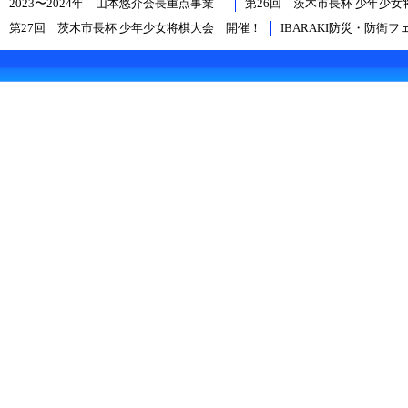
2023〜2024年 山本悠介会長重点事業
第26回 茨木市長杯 少年少
第27回 茨木市長杯 少年少女将棋大会 開催！
IBARAKI防災・防衛