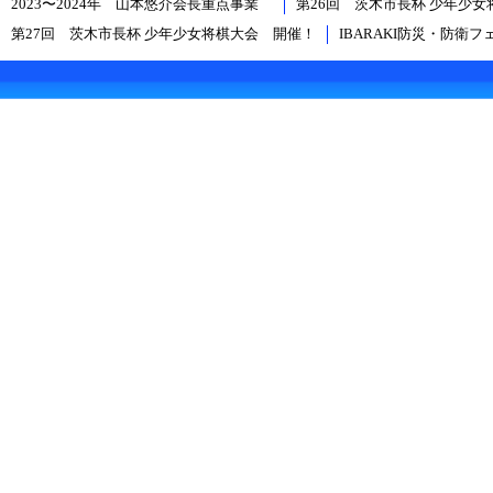
2023〜2024年 山本悠介会長重点事業
第26回 茨木市長杯 少年少
第27回 茨木市長杯 少年少女将棋大会 開催！
IBARAKI防災・防衛