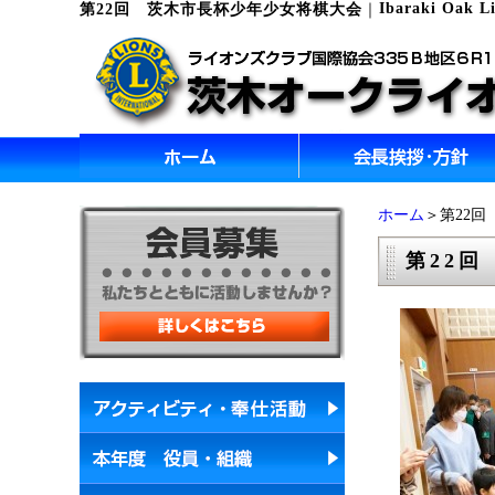
Ibaraki Oak L
第22回 茨木市長杯少年少女将棋大会
｜
ホーム
＞第22
第22