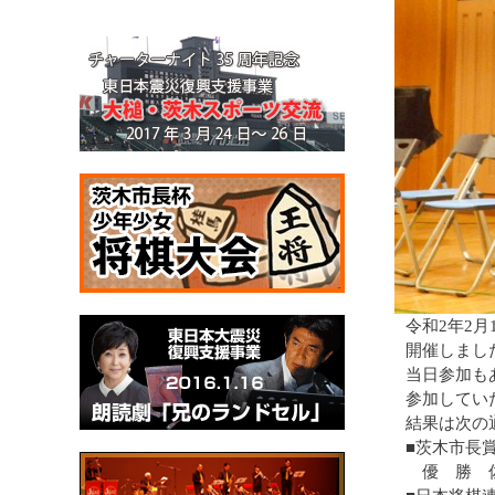
令和2年2
開催しまし
当日参加も
参加してい
結果は次の
■茨木市
優 勝 佐