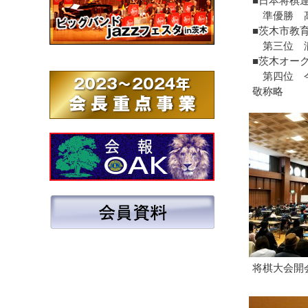
■日本将棋
準優勝 髙
■茨木市教
第三位 瀧
■茨木オー
第四位 今
敬称略
将棋大会開