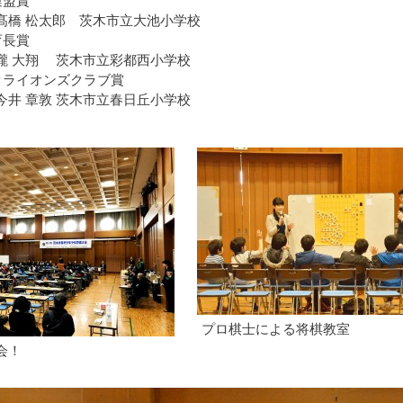
連盟賞
橋 松太郎 茨木市立大池小学校
育長賞
 大翔 茨木市立彩都西小学校
クライオンズクラブ賞
井 章敦 茨木市立春日丘小学校
プロ棋士による将棋教室
会！